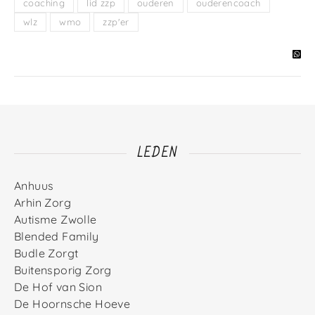
coaching
lid zzp
ouderen
ouderencoach
wlz
wmo
zzp'er
LEDEN
Anhuus
Arhin Zorg
Autisme Zwolle
Blended Family
Budle Zorgt
Buitensporig Zorg
De Hof van Sion
De Hoornsche Hoeve