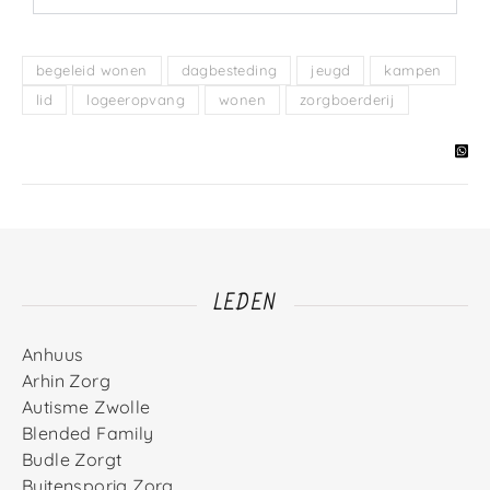
begeleid wonen
dagbesteding
jeugd
kampen
lid
logeeropvang
wonen
zorgboerderij
LEDEN
Anhuus
Arhin Zorg
Autisme Zwolle
Blended Family
Budle Zorgt
Buitensporig Zorg