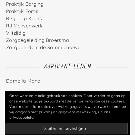
Praktijk Borging
Praktijk Fortis
Regie op Koers
RJ Mensenwerk
Viltzijdig
Zorgbegeleiding Broersma
Zorgboerderij de Sammiehoeve
ASPIRANT-LEDEN
Dame la Mano
Onze website maakt gebruik van cookies. Door verder te gaan op
onze website ga je akkoord met de verwerking van deze cookies.
Voor meer informatie over welke gegevens wij verwerken en hoe
© Zorgcoöperatie Klaver4you U.A. (2026)
wij omgaan met privacy en gegevensverwerking, zie ons
privacybeleid.
Contact
Privacy
Inloggen