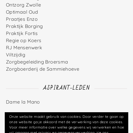
Ontzorg Zwolle
Optimaal Oud
Praatjes Enzo
Praktijk Borging
Praktijk Fortis
Regie op Koers
RJ Mensenwerk
Viltzijdig
Zorgbegeleiding Broersma
Zorgboerderij de Sammiehoeve
ASPIRANT-LEDEN
Dame la Mano
Onze website maakt gebruik van cookies. Door verder te gaan op
onze website ga je akkoord met de verwerking van deze cookies.
Voor meer informatie over welke gegevens wij verwerken en hoe
© Zorgcoöperatie Klaver4you U.A. (2026)
wij omgaan met privacy en gegevensverwerking, zie ons