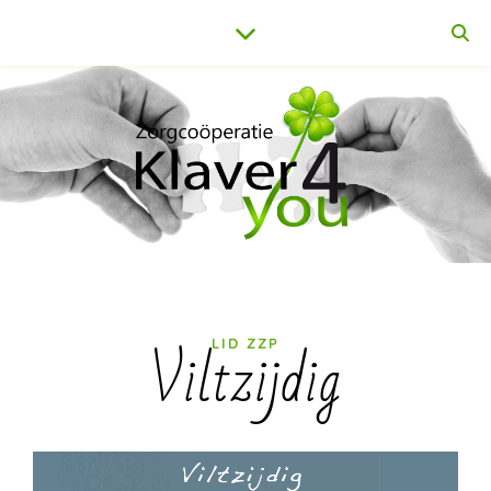
Viltzijdig
LID ZZP