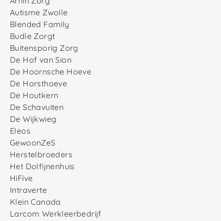
Arhin Zorg
Autisme Zwolle
Blended Family
Budle Zorgt
Buitensporig Zorg
De Hof van Sion
De Hoornsche Hoeve
De Horsthoeve
De Houtkern
De Schavuiten
De Wijkwieg
Eleos
GewoonZeS
Herstelbroeders
Het Dolfijnenhuis
HiFive
Intraverte
Klein Canada
Larcom Werkleerbedrijf