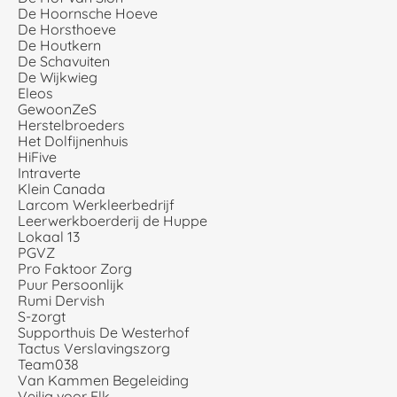
De Hoornsche Hoeve
De Horsthoeve
De Houtkern
De Schavuiten
De Wijkwieg
Eleos
GewoonZeS
Herstelbroeders
Het Dolfijnenhuis
HiFive
Intraverte
Klein Canada
Larcom Werkleerbedrijf
Leerwerkboerderij de Huppe
Lokaal 13
PGVZ
Pro Faktoor Zorg
Puur Persoonlijk
Rumi Dervish
S-zorgt
Supporthuis De Westerhof
Tactus Verslavingszorg
Team038
Van Kammen Begeleiding
Veilig voor Elk