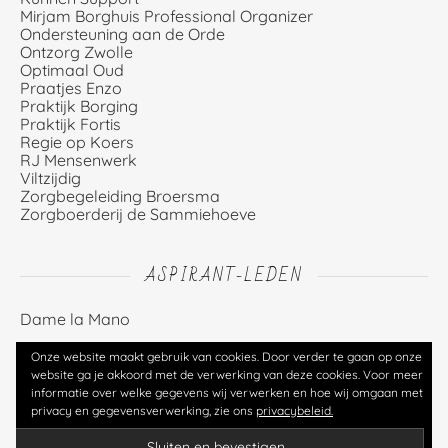
Mirjam Borghuis Professional Organizer
Ondersteuning aan de Orde
Ontzorg Zwolle
Optimaal Oud
Praatjes Enzo
Praktijk Borging
Praktijk Fortis
Regie op Koers
RJ Mensenwerk
Viltzijdig
Zorgbegeleiding Broersma
Zorgboerderij de Sammiehoeve
ASPIRANT-LEDEN
Dame la Mano
Onze website maakt gebruik van cookies. Door verder te gaan op onze
website ga je akkoord met de verwerking van deze cookies. Voor meer
informatie over welke gegevens wij verwerken en hoe wij omgaan met
© Zorgcoöperatie Klaver4you U.A. (2026)
privacy en gegevensverwerking, zie ons
privacybeleid.
Contact
Privacy
Inloggen