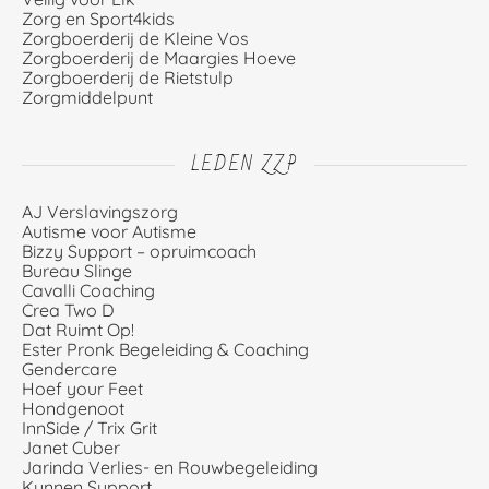
Zorg en Sport4kids
Zorgboerderij de Kleine Vos
Zorgboerderij de Maargies Hoeve
Zorgboerderij de Rietstulp
Zorgmiddelpunt
LEDEN ZZP
AJ Verslavingszorg
Autisme voor Autisme
Bizzy Support – opruimcoach
Bureau Slinge
Cavalli Coaching
Crea Two D
Dat Ruimt Op!
Ester Pronk Begeleiding & Coaching
Gendercare
Hoef your Feet
Hondgenoot
InnSide / Trix Grit
Janet Cuber
Jarinda Verlies- en Rouwbegeleiding
Kunnen Support