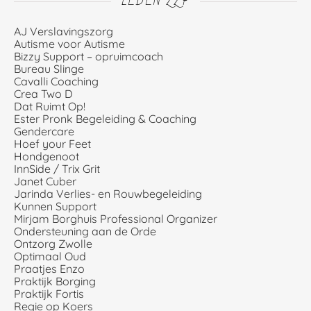
LEDEN ZZP
AJ Verslavingszorg
Autisme voor Autisme
Bizzy Support – opruimcoach
Bureau Slinge
Cavalli Coaching
Crea Two D
Dat Ruimt Op!
Ester Pronk Begeleiding & Coaching
Gendercare
Hoef your Feet
Hondgenoot
InnSide / Trix Grit
Janet Cuber
Jarinda Verlies- en Rouwbegeleiding
Kunnen Support
Mirjam Borghuis Professional Organizer
Ondersteuning aan de Orde
Ontzorg Zwolle
Optimaal Oud
Praatjes Enzo
Praktijk Borging
Praktijk Fortis
Regie op Koers