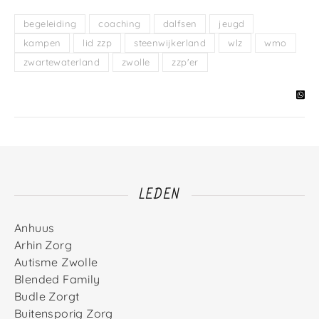
begeleiding
coaching
dalfsen
jeugd
kampen
lid zzp
steenwijkerland
wlz
wmo
zwartewaterland
zwolle
zzp'er
LEDEN
Anhuus
Arhin Zorg
Autisme Zwolle
Blended Family
Budle Zorgt
Buitensporig Zorg