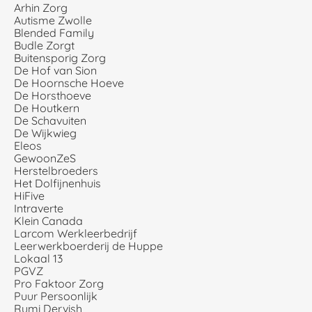
Arhin Zorg
Autisme Zwolle
Blended Family
Budle Zorgt
Buitensporig Zorg
De Hof van Sion
De Hoornsche Hoeve
De Horsthoeve
De Houtkern
De Schavuiten
De Wijkwieg
Eleos
GewoonZeS
Herstelbroeders
Het Dolfijnenhuis
HiFive
Intraverte
Klein Canada
Larcom Werkleerbedrijf
Leerwerkboerderij de Huppe
Lokaal 13
PGVZ
Pro Faktoor Zorg
Puur Persoonlijk
Rumi Dervish