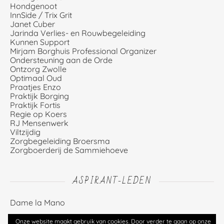
Hondgenoot
InnSide / Trix Grit
Janet Cuber
Jarinda Verlies- en Rouwbegeleiding
Kunnen Support
Mirjam Borghuis Professional Organizer
Ondersteuning aan de Orde
Ontzorg Zwolle
Optimaal Oud
Praatjes Enzo
Praktijk Borging
Praktijk Fortis
Regie op Koers
RJ Mensenwerk
Viltzijdig
Zorgbegeleiding Broersma
Zorgboerderij de Sammiehoeve
ASPIRANT-LEDEN
Dame la Mano
Onze website maakt gebruik van cookies. Door verder te gaan op onze